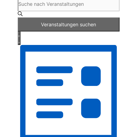
Suche
Schlüsselwort
und
eingeben.
Suche
Ansichten,
nach
Veranstaltungen suchen
Navigation
Veranstaltungen
Veranstaltung
Schlüsselwort.
Liste
Ansichten-
Navigation