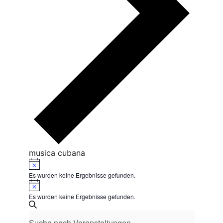
musica cubana
Hinweis
Veranstaltungen
Es wurden keine Ergebnisse gefunden.
Hinweis
Es wurden keine Ergebnisse gefunden.
Veranstaltungen
Bitte
Suche
Suche