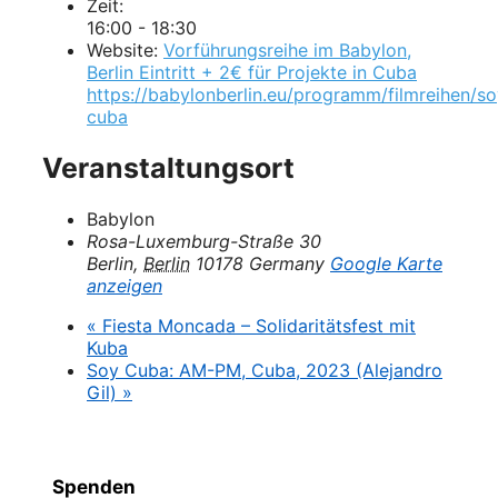
Zeit:
16:00 - 18:30
Website:
Vorführungsreihe im Babylon,
Berlin Eintritt + 2€ für Projekte in Cuba
https://babylonberlin.eu/programm/filmreihen/so
cuba
Veranstaltungsort
Babylon
Rosa-Luxemburg-Straße 30
Berlin
,
Berlin
10178
Germany
Google Karte
anzeigen
«
Fiesta Moncada – Solidaritätsfest mit
Kuba
Soy Cuba: AM-PM, Cuba, 2023 (Alejandro
Gil)
»
Spenden