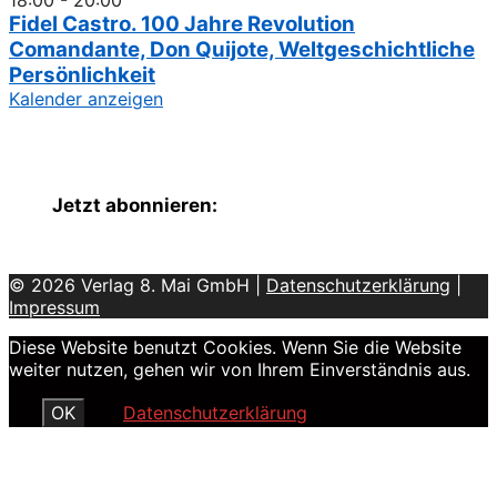
18:00
-
20:00
Fidel Castro. 100 Jahre Revolution
Comandante, Don Quijote, Weltgeschichtliche
Persönlichkeit
Kalender anzeigen
Jetzt abonnieren:
© 2026 Verlag 8. Mai GmbH |
Datenschutzerklärung
|
Impressum
Diese Website benutzt Cookies. Wenn Sie die Website
weiter nutzen, gehen wir von Ihrem Einverständnis aus.
OK
Datenschutzerklärung