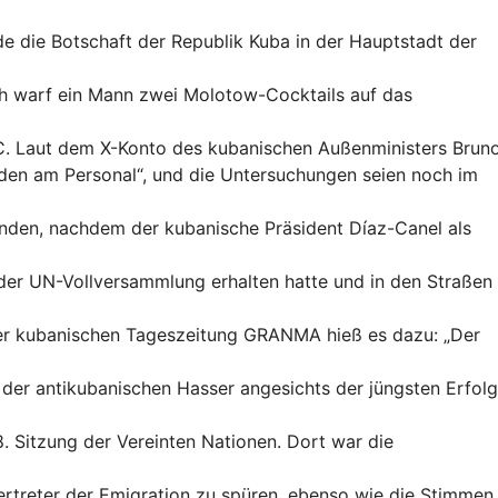
e die Botschaft der Republik Kuba in der Hauptstadt der
h warf ein Mann zwei Molotow-Cocktails auf das
C. Laut dem X-Konto des kubanischen Außenministers Brun
äden am Personal“, und die Untersuchungen seien noch im
unden, nachdem der kubanische Präsident Díaz-Canel als
der UN-Vollversammlung erhalten hatte und in den Straßen
der kubanischen Tageszeitung GRANMA hieß es dazu: „Der
 der antikubanischen Hasser angesichts der jüngsten Erfol
8. Sitzung der Vereinten Nationen. Dort war die
treter der Emigration zu spüren, ebenso wie die Stimmen