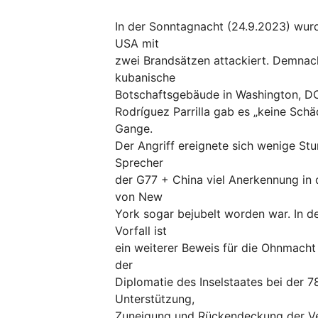
In der Sonntagnacht (24.9.2023) wurd
USA mit
zwei Brandsätzen attackiert. Demnac
kubanische
Botschaftsgebäude in Washington, D
Rodríguez Parrilla gab es „keine Sch
Gange.
Der Angriff ereignete sich wenige St
Sprecher
der G77 + China viel Anerkennung in 
von New
York sogar bejubelt worden war. In 
Vorfall ist
ein weiterer Beweis für die Ohnmacht
der
Diplomatie des Inselstaates bei der 7
Unterstützung,
Zuneigung und Rückendeckung der Ver