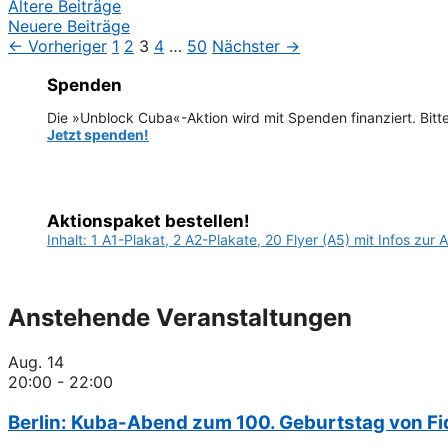
Beitrags-
Ältere Beiträge
Navigation
Neuere Beiträge
← Vorheriger
1
2
3
4
…
50
Nächster →
Spenden
Die »Unblock Cuba«-Aktion wird mit Spenden finanziert. Bitte
Jetzt spenden!
Aktionspaket bestellen!
Inhalt: 1 A1-Plakat, 2 A2-Plakate, 20 Flyer (A5) mit Infos zur 
Anstehende Veranstaltungen
Aug.
14
20:00
-
22:00
Berlin: Kuba-Abend zum 100. Geburtstag von Fi