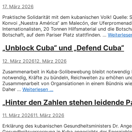
17. März 2026
Praktische Solidarität mit dem kubanischen Volk! Quelle:
Konvoi „Nuestra América“ am Malecón, der Uferpromenade 
Internationalisten, 20 Tonnen Hilfsmaterial und die Botscha
Botschaft, auf dem Pariser Platz stattfinden. …
Weiterlese
„Unblock Cuba“ und „Defend Cuba“
12. März 2026
12. März 2026
Zusammenarbeit in Kuba-Solibewebung bleibt notwendig Ku
notwendig, Kräfte zu bündeln, Reichweiten zu erhöhen und d
Zusammenarbeit von Organsiationen in einem Bündnis wie
Daher …
Weiterlesen …
„Hinter den Zahlen stehen leidende P
11. März 2026
11. März 2026
Erklärung des kubanischen Gesundheitsministers Dr. Angel
Gesundheitsversorgung in Kuba angesichts der Energieblo