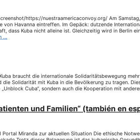
 Screenshot/https://nuestraamericaconvoy.org/ Am Samstag,
von Havanna eintreffen. Im Gepäck: dutzende Internationa
ft, dass Kuba nicht alleine ist. Gleichzeitig wird in Berlin
n …
ba braucht die internationale Solidaritätsbewegung mehr d
ie Solidarität mit Kuba in die Bevölkerung zu tragen. Dies 
 „Unblock Cuba“, sondern auch die Kooperation mit ander
atienten und Familien“ (también en es
 Portal Miranda zur aktuellen Situation Die ethische Notwe
ckade Trotz dieser Belagerung ist das kubanische Gesundh