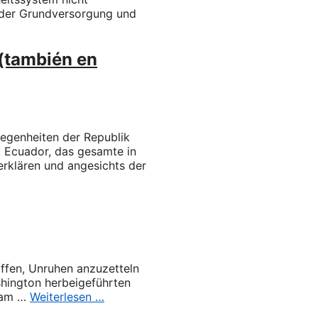
g der Grundversorgung und
 (también en
legenheiten der Republik
ik Ecuador, das gesamte in
erklären und angesichts der
ffen, Unruhen anzuzetteln
shington herbeigeführten
n am …
Weiterlesen …