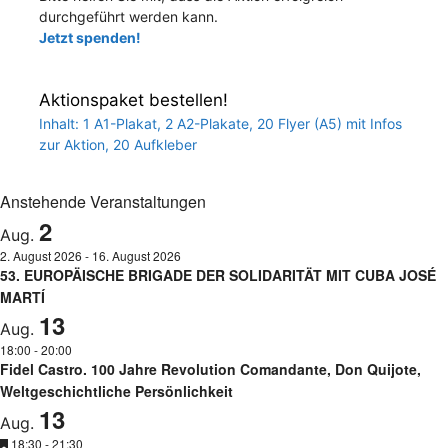
durchgeführt werden kann.
Jetzt spenden!
Aktionspaket bestellen!
Inhalt: 1 A1-Plakat, 2 A2-Plakate, 20 Flyer (A5) mit Infos
zur Aktion, 20 Aufkleber
Anstehende Veranstaltungen
2
Aug.
2. August 2026
-
16. August 2026
53. EUROPÄISCHE BRIGADE DER SOLIDARITÄT MIT CUBA JOSÉ
MARTÍ
13
Aug.
18:00
-
20:00
Fidel Castro. 100 Jahre Revolution Comandante, Don Quijote,
Weltgeschichtliche Persönlichkeit
13
Aug.
H
18:30
-
21:30