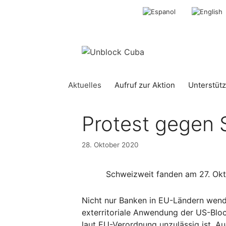
Springe
zum
Inhalt
Aktuelles
Aufruf zur Aktion
Unterstütz
Protest gegen 
28. Oktober 2020
Schweizweit fanden am 27. Okto
Nicht nur Banken in EU-Ländern wen
exterritoriale Anwendung der US-Bl
laut EU-Verordnung unzulässig ist. A