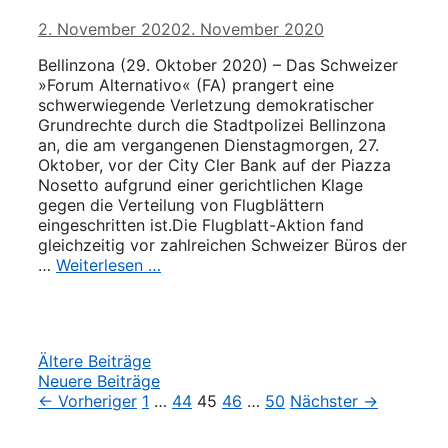
2. November 2020
2. November 2020
Bellinzona (29. Oktober 2020) – Das Schweizer
»Forum Alternativo« (FA) prangert eine
schwerwiegende Verletzung demokratischer
Grundrechte durch die Stadtpolizei Bellinzona
an, die am vergangenen Dienstagmorgen, 27.
Oktober, vor der City Cler Bank auf der Piazza
Nosetto aufgrund einer gerichtlichen Klage
gegen die Verteilung von Flugblättern
eingeschritten ist.Die Flugblatt-Aktion fand
gleichzeitig vor zahlreichen Schweizer Büros der
…
Weiterlesen …
Beitrags-
Ältere Beiträge
Navigation
Neuere Beiträge
← Vorheriger
1
…
44
45
46
…
50
Nächster →